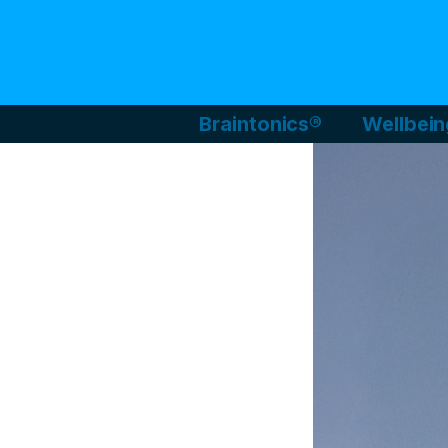
Braintonics®
Wellbein