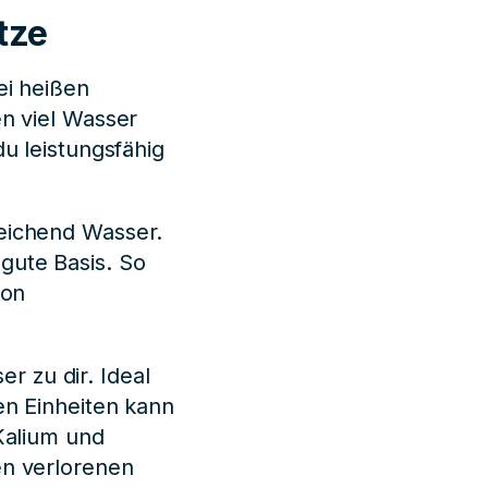
tze
ei heißen
en viel Wasser
du leistungsfähig
reichend Wasser.
gute Basis. So
von
r zu dir. Ideal
en Einheiten kann
 Kalium und
en verlorenen