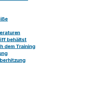
eiße
peraturen
iff behältst
ch dem Training
rung
Überhitzung