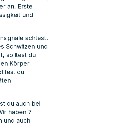
r an. Erste
sigkeit und
nsignale achtest.
es Schwitzen und
 solltest du
nen Körper
lltest du
äten
st du auch bei
Wir haben 7
en und auch