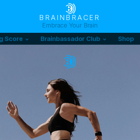
BRAINBRACER
Embrace Your Brain
g Score
Brainbassador Club
Shop