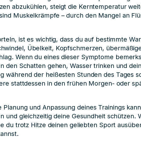
en abzukühlen, steigt die Kerntemperatur weite
sind Muskelkrämpfe – durch den Mangel an Flüs
rteln, ist es wichtig, dass du auf bestimmte War
hwindel, Übelkeit, Kopfschmerzen, übermäßig
hlag. Wenn du eines dieser Symptome bemerkst,
 in den Schatten gehen, Wasser trinken und dei
ng während der heißesten Stunden des Tages so
iere stattdessen in den frühen Morgen- oder sp
e Planung und Anpassung deines Trainings kann
ben und gleichzeitig deine Gesundheit schützen. 
wie du trotz Hitze deinen geliebten Sport ausüb
kannst.